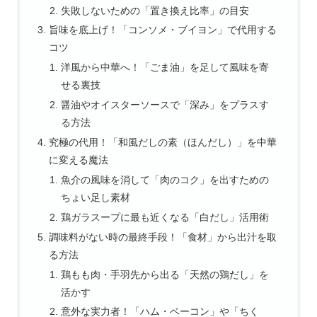
失敗しないための「置き換え比率」の目安
旨味を底上げ！「コンソメ・ブイヨン」で代用する
コツ
洋風から中華へ！「ごま油」を足して風味を寄
せる裏技
醤油やオイスターソースで「深み」をプラスす
る方法
究極の代用！「和風だしの素（ほんだし）」を中華
に変える魔法
魚介の風味を消して「肉のコク」を出すための
ちょい足し素材
鶏ガラスープに最も近くなる「白だし」活用術
調味料がない時の最終手段！「食材」から出汁を取
る方法
鶏もも肉・手羽先から出る「天然の鶏だし」を
活かす
意外な実力者！「ハム・ベーコン」や「ちく