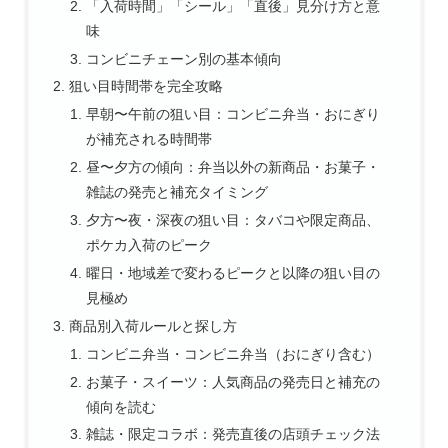
「入荷時間」「シール」「直後」見分け方と意
味
コンビニチェーン別の基本傾向
狙い目時間帯を完全攻略
早朝〜午前の狙い目：コンビニ弁当・おにぎり
が補充される時間帯
昼〜夕方の傾向：弁当以外の新商品・お菓子・
雑誌の発売と補充タイミング
夕方〜夜・深夜の狙い目：タバコや限定商品、
ポケカ入荷のピーク
曜日・地域差で変わるピークと以降の狙い目の
見極め
商品別入荷ルールと探し方
コンビニ弁当・コンビニ弁当（おにぎり含む）
お菓子・スイーツ：人気商品の発売日と補充の
傾向を読む
雑誌・限定コラボ：発売直後の店頭チェック法