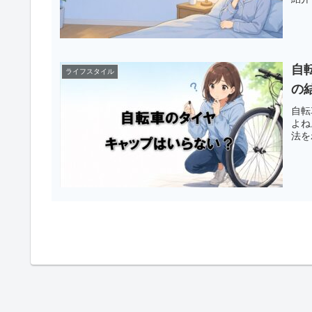
自
ライフスタイル
の
自転
よね
法を