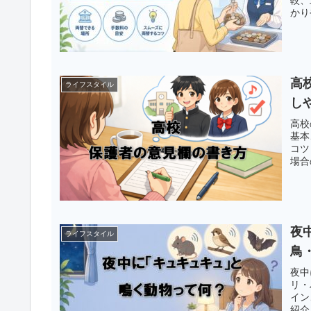
かり
高
ライフスタイル
し
高校
基本
コツ
場合
夜
ライフスタイル
鳥
夜中
リ・
イン
紹介