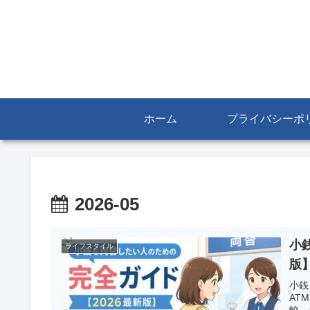
ホーム
プライバシーポ
2026-05
小
ライフスタイル
版
小銭
AT
較、