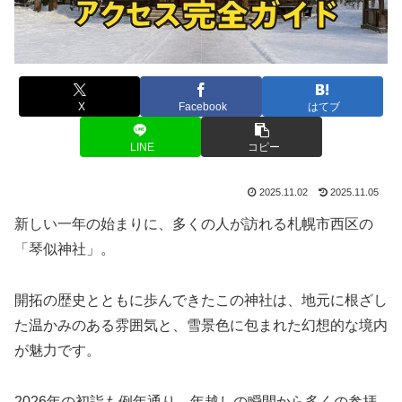
X
Facebook
はてブ
LINE
コピー
2025.11.02
2025.11.05
新しい一年の始まりに、多くの人が訪れる札幌市西区の
「琴似神社」。
開拓の歴史とともに歩んできたこの神社は、地元に根ざし
た温かみのある雰囲気と、雪景色に包まれた幻想的な境内
が魅力です。
2026年の初詣も例年通り、年越しの瞬間から多くの参拝