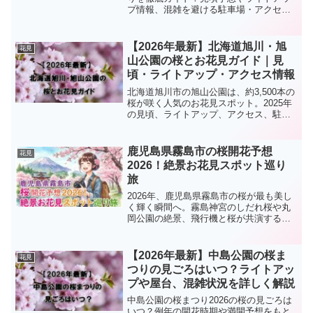
プ情報、混雑を避ける駐車場・アクセス
の裏技まで詳しく解説します。温泉街を
彩る400本の桜のトンネルや絶品グルメ、
周辺観光も網羅。これ一冊で春の玉造観
【2026年最新】北海道旭川・旭
花見
光は完璧です！
山公園の桜とお花見ガイド｜見
頃・ライトアップ・アクセス情報
北海道旭川市の旭山公園は、約3,500本の
桜が咲く人気のお花見スポット。2025年
の見頃、ライトアップ、アクセス、駐車
場、周辺の旭山動物園情報までわかりや
すく紹介します。
鹿児島県霧島市の桜開花予想
花見
2026！絶景お花見スポット巡り
旅
2026年、鹿児島県霧島市の桜が最も美し
く輝く瞬間へ。霧島神宮のしだれ桜や丸
岡公園の絶景、飛行機と桜が共演する穴
場まで徹底解説。最新の開花予想に基づ
いた一泊二日の温泉旅行モデルコース
や、地元グルメ情報も満載です。神話の
【2026年最新】中島公園の桜ま
花見
里・霧島で、心に刻まれる春の旅を計画
つりの見ごろはいつ？ライトアッ
しませんか？
プや屋台、混雑状況を詳しく解説
中島公園の桜まつり2026の桜の見ごろは
いつ？例年の開花時期や満開予想をもと