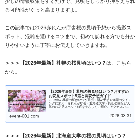
少しの情報収集をするだけで、見頃をしっかり押さえられ
る可能性がぐっと高まりますよ。
この記事では2026赤れんが庁舎桜の見頃予想から撮影ス
ポット、混雑を避けるコツまで、初めて訪れる方でも分か
りやすいように丁寧にお伝えしていきますね。
＞＞＞【2026年最新】札幌の桜見頃はいつ？
は、こちら
から。
【2026年最新】札幌の桜見頃はいつ？おすすめ
お花見スポット5選と開花予想ガイド
2026年の札幌の桜はいつが見頃？開花予想や満開のタイミ
ングに加え、赤れんが庁舎・北海道大学・円山公園など人
気のお花見スポット5選をやさしくご紹介。アクセスの良
さや楽しみ方、春ならではの魅力もたっぷりお届けしま
す。ゴールデンウィークにぴったりの札幌お花見プランを
2026.03.31
event-001.com
探している方はぜひチェックしてみてください。
＞＞＞【2026年最新】北海道大学の桜の見頃はいつ？