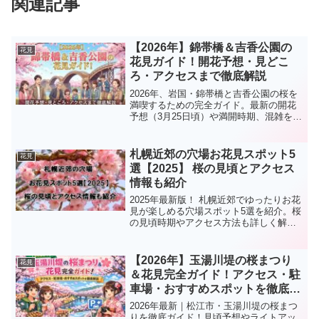
関連記事
【2026年】錦帯橋＆吉香公園の
花見
花見ガイド！開花予想・見どこ
ろ・アクセスまで徹底解説
2026年、岩国・錦帯橋と吉香公園の桜を
満喫するための完全ガイド。最新の開花
予想（3月25日頃）や満開時期、混雑を避
ける撮影・観光ルートを徹底解説しま
す。「日本さくら名所100選」に輝く
1,500本の絶景を、最も美しい瞬間で楽し
札幌近郊の穴場お花見スポット5
花見
むための秘訣をチェックして、春の最高
選【2025】 桜の見頃とアクセス
の思い出作りに出かけましょう。
情報も紹介
2025年最新版！ 札幌近郊でゆったりお花
見が楽しめる穴場スポット5選を紹介。桜
の見頃時期やアクセス方法も詳しく解説
します。
【2026年】玉湯川堤の桜まつり
花見
＆花見完全ガイド！アクセス・駐
車場・おすすめスポットを徹底解
説
2026年最新｜松江市・玉湯川堤の桜まつ
りを徹底ガイド！見頃予想やライトアッ